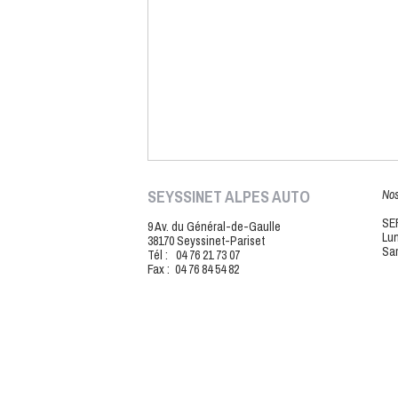
SEYSSINET ALPES AUTO
Nos
SE
9 Av. du Général-de-Gaulle
Lun
38170 Seyssinet-Pariset
Sam
Tél : 04 76 21 73 07
Fax : 04 76 84 54 82