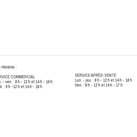
 Horaires :
SERVICE APRÈS-VENTE
RVICE COMMERCIAL
Lun. - jeu. : 8 h - 12 h et 14 h - 18 h
. - ven. : 8 h - 12 h et 14 h - 19 h
Ven. : 8 h - 12 h et 14 h - 17 h
. : 9 h -12 h et 14 h - 18 h