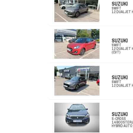
SUZUKI
SWIFT
1.2 DUALJET 
SUZUKI
SWIFT
1.2 DUALJET 
(CVT)
SUZUKI
SWIFT
1.2 DUALJET 
SUZUKI
S-CROSS
1.4 BOOSTER
HYBRID AUTO