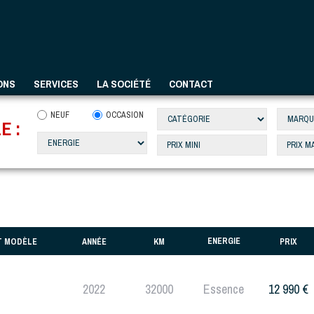
ONS
SERVICES
LA SOCIÉTÉ
CONTACT
NEUF
OCCASION
E :
ENERGIE
T MODÈLE
ANNÉE
KM
PRIX
2022
32000
Essence
12 990 €