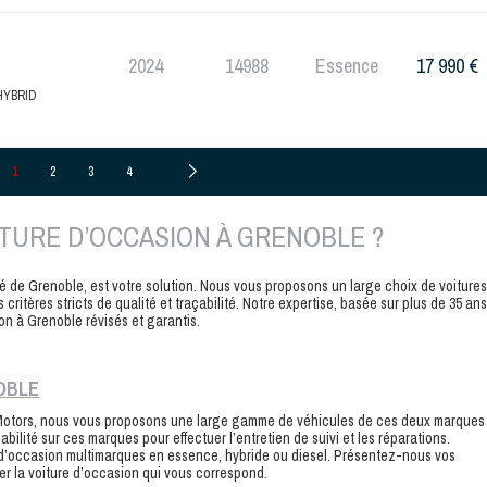
2024
14988
Essence
17 990 €
HYBRID
1
2
3
4
TURE D’OCCASION À GRENOBLE ?
té de Grenoble, est votre solution. Nous vous proposons un large choix de voitures
itères stricts de qualité et traçabilité. Notre expertise, basée sur plus de 35 ans
on à Grenoble révisés et garantis.
OBLE
 Motors, nous vous proposons une large gamme de véhicules de ces deux marques
ilité sur ces marques pour effectuer l’entretien de suivi et les réparations.
d’occasion multimarques en essence, hybride ou diesel. Présentez-nous vos
r la voiture d’occasion qui vous correspond.