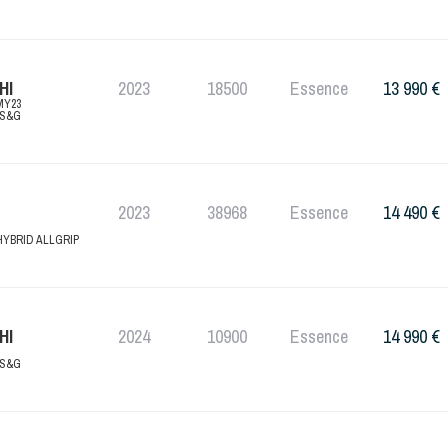
HI
2023
18500
Essence
13 990 €
MY23
AS&G
2023
38968
Essence
14 490 €
HYBRID ALLGRIP
HI
2024
10900
Essence
14 990 €
AS&G